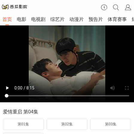
首页
电影
电视剧
综艺片
动漫片
预告片
体育赛事
爱情重启 第04集
第01集
第02集
第03集