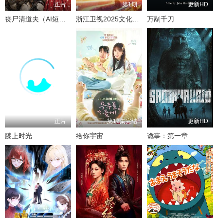
正片
第1期
更新HD
丧尸清道夫（AI短片）
浙江卫视2025文化开年·追光行大运
万剐千刀
正片
第12集完结
更新HD
膝上时光
给你宇宙
诡事：第一章