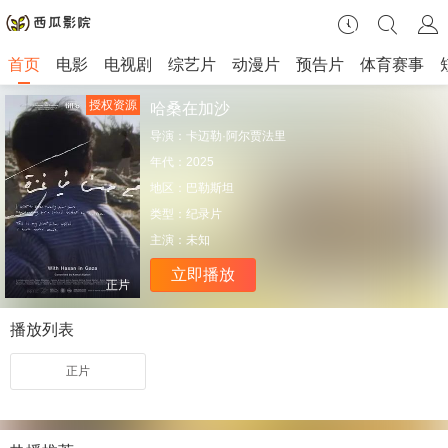
首页
电影
电视剧
综艺片
动漫片
预告片
体育赛事
授权资源
哈桑在加沙
导演：
卡迈勒·阿尔贾法里
年代：
2025
地区：
巴勒斯坦
类型：
纪录片
主演：
未知
立即播放
正片
播放列表
正片