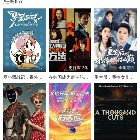
热播推荐
正片
更新第12集
全集完结
罗小黑战记，番外MV晚安喵
在韩国成为房主的方法
重生后，我捧女儿踏山巅