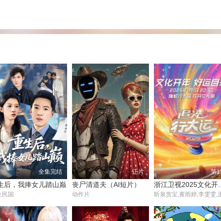
全集完结
正片
第1
生后，我捧女儿踏山巅
丧尸清道夫（AI短片）
浙江卫视202
生民国
动作片