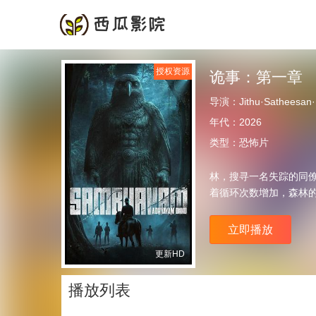
首页
频道
授权资源
诡事：第一章
导演：
Jithu·Satheesan
年代：
2026
类型：
恐怖片
林，搜寻一名失踪的同
着循环次数增加，森林
立即播放
更新HD
播放列表