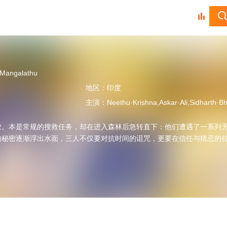
·Mangalathu
地区：
印度
主演：
Neethu·Krishna,Askar·Ali,Sidharth·Bharathan,Kudassanad·Kanakam,Vineeth·Kumar,Senthil·Krishna,
僚。本是常规的搜救任务，却在进入森林后急转直下：他们遭遇了一系列
的秘密逐渐浮出水面，三人不仅要对抗时间的诅咒，更要在信任与猜忌的