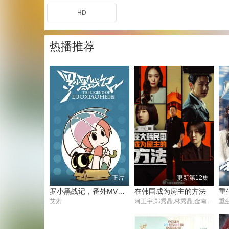
HD
热播推荐
正片
更新第12集
罗小黑战记，番外MV晚安喵
在韩国成为房主的方法
重
艾索
河正宇,郑秀晶,林秀晶,金南佶,沈恩敬,石原崇雅,金准韩
重