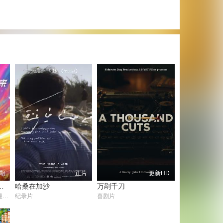
期
正片
更新HD
5文化开年·追光行大运
哈桑在加沙
万剐千刀
听泉赏宝,黄雨婷,李雯雯,漫才兄弟-谭湘文,漫才兄弟-徐浩伦,王勉,早安,张博恒,张百乔
纪录片
喜剧片