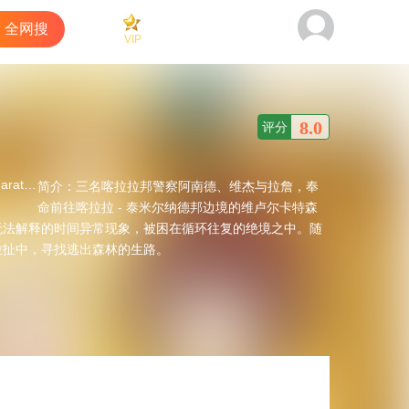
全网搜
VIP
看过
商城
客户端
8.0
评分
Assim·Jamal
简介：
三名喀拉拉邦警察阿南德、维杰与拉詹，奉
命前往喀拉拉 - 泰米尔纳德邦边境的维卢尔卡特森
无法解释的时间异常现象，被困在循环往复的绝境之中。随
拉扯中，寻找逃出森林的生路。