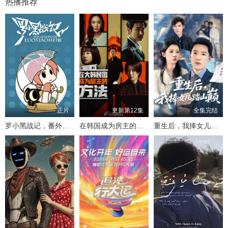
热播推荐
正片
更新第12集
全集完结
罗小黑战记，番外MV晚安喵
在韩国成为房主的方法
重生后，我捧女儿踏山巅