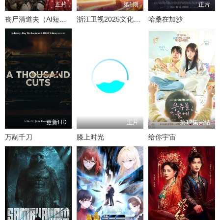
正片
第1期
正片
丧尸清道夫（AI短片）
浙江卫视2025文化开年·追光行大运
哈桑在加沙
更新HD
正片
第12集完结
万剐千刀
膝上时光
给你宇宙