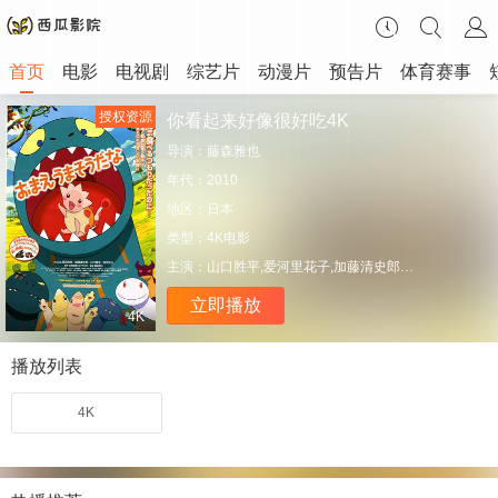
首页
电影
电视剧
综艺片
动漫片
预告片
体育赛事
授权资源
你看起来好像很好吃4K
导演：
藤森雅也
年代：
2010
地区：
日本
类型：
4K电影
主演：
山口胜平,爱河里花子,加藤清史郎,原田知世,川岛得爱,折笠富美子
立即播放
4K
播放列表
4K