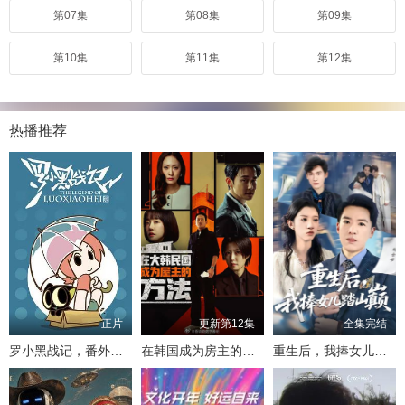
第07集
第08集
第09集
第10集
第11集
第12集
热播推荐
正片
更新第12集
全集完结
罗小黑战记，番外MV晚安喵
在韩国成为房主的方法
重生后，我捧女儿踏山巅