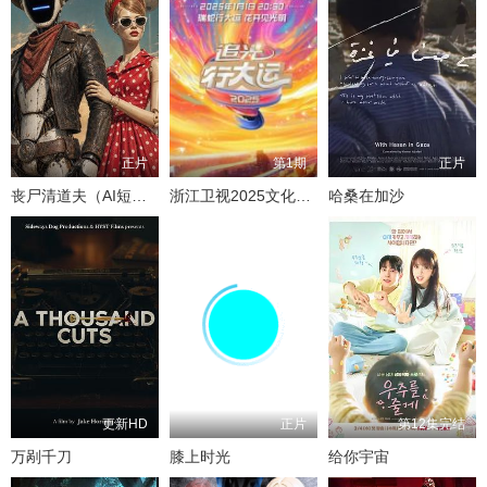
正片
第1期
正片
丧尸清道夫（AI短片）
浙江卫视2025文化开年·追光行大运
哈桑在加沙
更新HD
正片
第12集完结
万剐千刀
膝上时光
给你宇宙