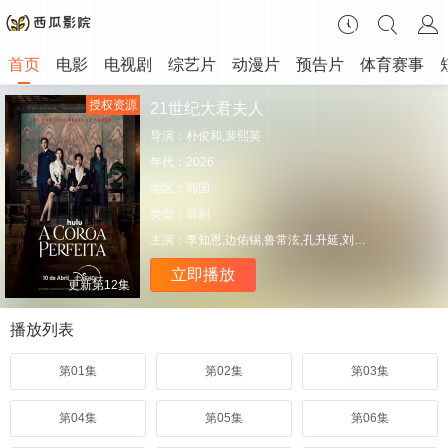
首页
电影
电视剧
综艺片
动漫片
预告片
体育赛事
授权资源
21世纪大君夫人
导演：
朴俊和,裴熙英
年代：
2026
地区：
韩国
类型：
韩剧
主演：
李知恩,边佑锡,鲁常泫,孔升延,刘秀彬,李妍,李才元,蔡书安,朴俊勉
立即播放
更新第12集
播放列表
第01集
第02集
第03集
第04集
第05集
第06集