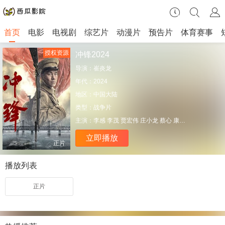
首页
电影
电视剧
综艺片
动漫片
预告片
体育赛事
授权资源
冲锋2024
导演：
崔炎龙
年代：
2024
地区：
中国大陆
类型：
战争片
主演：
李感 李茂 贾宏伟 庄小龙 蔡心 康一鸣
立即播放
正片
播放列表
正片