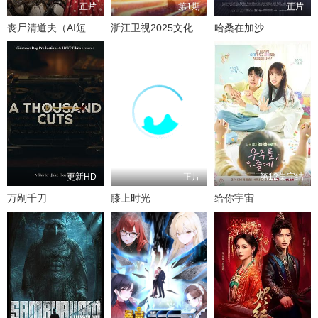
正片
第1期
正片
丧尸清道夫（AI短片）
浙江卫视2025文化开年·追光行大运
哈桑在加沙
更新HD
正片
第12集完结
万剐千刀
膝上时光
给你宇宙