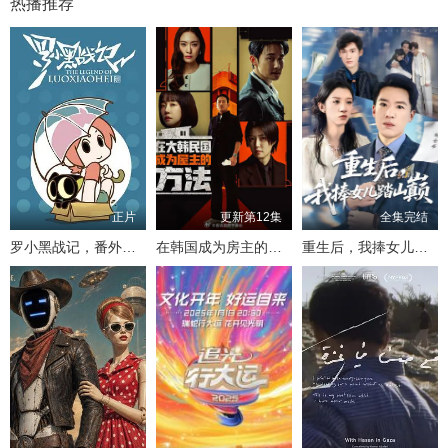
热播推荐
正片
更新第12集
全集完结
罗小黑战记，番外MV晚安喵
在韩国成为房主的方法
重生后，我捧女儿踏山巅