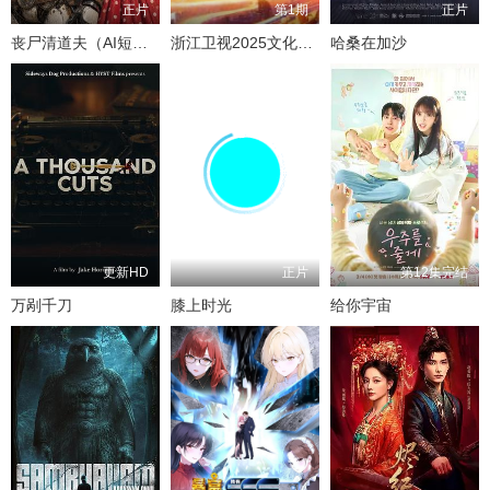
正片
第1期
正片
丧尸清道夫（AI短片）
浙江卫视2025文化开年·追光行大运
哈桑在加沙
更新HD
正片
第12集完结
万剐千刀
膝上时光
给你宇宙