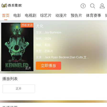
首页
电影
电视剧
综艺片
动漫片
预告片
体育赛事
授权资源
犬化
导演：
Jay Burleson
年代：
2026
地区：
美国
类型：
恐怖片
主演：
Jack Ryan Beckner,Dan Cutts,艾米莉·弗金森,Joette Waters,Brian Rooney,埃娃·多雷帕尔,Alex Grelle
立即播放
正片
播放列表
正片