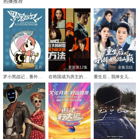
热播推荐
正片
更新第12集
全集完结
罗小黑战记，番外MV晚安喵
在韩国成为房主的方法
重生后，我捧女儿踏山巅