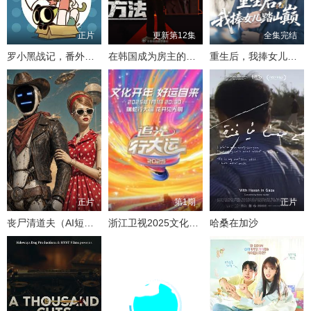
正片
更新第12集
全集完结
罗小黑战记，番外MV晚安喵
在韩国成为房主的方法
重生后，我捧女儿踏山巅
正片
第1期
正片
丧尸清道夫（AI短片）
浙江卫视2025文化开年·追光行大运
哈桑在加沙