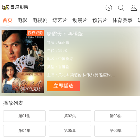
首页
电影
电视剧
综艺片
动漫片
预告片
体育赛事
授权资源
赌霸天下 粤语版
导演：
徐正康
年代：
1993
地区：
中国香港
类型：
香港剧
主演：
关礼杰,梁艺龄,林伟,张翼,骆应钧,关宝慧,刘兆铭
立即播放
第20集完结
播放列表
第01集
第02集
第03集
第04集
第05集
第06集