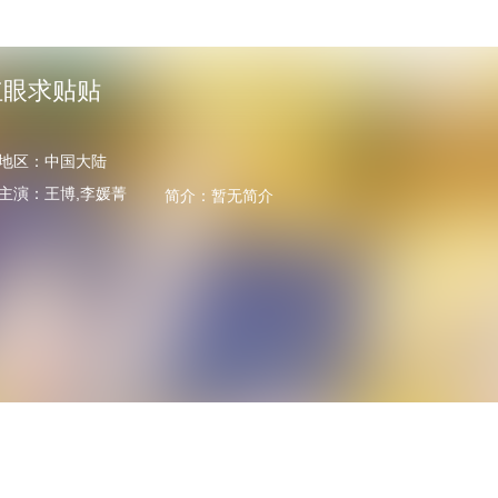
红眼求贴贴
地区：
中国大陆
主演：
王博,李媛菁
简介：
暂无简介